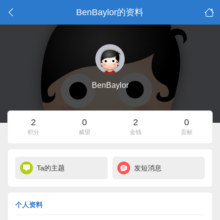
BenBaylor的资料
BenBaylor
2
0
2
0
积分
威望
金钱
贡献
Ta的主题
发短消息
个人资料