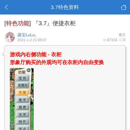
3.7特色资料
[
特色功能
]
『3.7』便捷衣柜
露宝LuLu。
楼主
2021-1-2 21:06:07
87334
0
游戏内右侧功能 - 衣柜
形象厅购买的外观均可在衣柜内自由变换