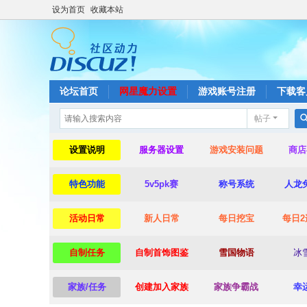
设为首页
收藏本站
论坛首页
网星魔力设置
游戏账号注册
下载客
帖子
设置说明
服务器设置
游戏安装问题
商店
特色功能
5v5pk赛
称号系统
人龙
活动日常
新人日常
每日挖宝
每日2
自制任务
自制首饰图鉴
雪国物语
冰
家族/任务
创建加入家族
家族争霸战
幸