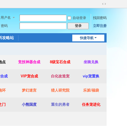
切
换
用户名
自动登录
找回密码
到
宽
密码
立即注册
登录
版
料攻略站
快捷导航
泡点
竞技神器合成
8级宝石合成
坐骑兑换
宠合成
VIP宠合成
白化改造宠
vip宠置换
跑环
梦幻迷宫
猎人研究院
乐派/福袋
之门
小熊国度
重生的勇者
任务宠进化