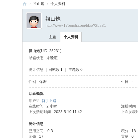
›
祖山炮
›
个人资料
网
祖山炮
星
http://www.175moli.com/bbs/?25231
魔
主题
个人资料
力
|
祖山炮
(UID: 25231)
魔
邮箱状态
未验证
力
统计信息
|
回帖数 1
|
主题数 0
宝
性别
保密
生日
-
贝
,
活跃概况
用户组
新手上路
你
在线时间
2 小时
注册时间
的
上次活动时间
2023-5-10 11:42
上次发表
魔
统计信息
力
已用空间
0 B
积分
18
金钱
17
贡献
0
宝