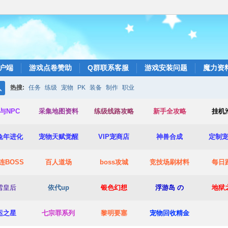
户端
游戏点卷赞助
Q群联系客服
游戏安装问题
魔力资
热搜:
任务
练级
宠物
PK
装备
制作
职业
搜
与NPC
采集地图资料
练级线路攻略
新手全攻略
挂机
索
兔年进化
宠物天赋觉醒
VIP宠商店
神兽合成
定制
连BOSS
百人道场
boss攻城
竞技场
刷材料
每日
雪皇后
依代up
银色幻想
浮游岛 の
地狱
运之星
七宗罪系列
黎明要塞
宠物回收精金