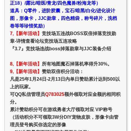
正18）/露比/暗医/青龙/四色魔兽/粉海龙等）
道具：Q零件，进阶胶囊，宝石/暗黑/白化/进化设计
图，形像卡，JJC勋章，四色精袋，称号碎片，洗档
卷等等珍惜奖励）
7,【新年活动】
竞技场五连战BOSS双倍掉落竞技勋
章-详情查看论坛竞技场五连攻略
『3.7』竞技场连战boss掉落勋章与JJC装备介绍
8,【新年活动】
所有地图魔石掉落机率得升30%。
9,【新年活动】
赞助双倍积分活动：
凡是25年1月24日-2月13日内单日赞助累计达到500以
上的玩家。
可QQ私信管理员
Q783025
额外领取对应金额的相同积
分。
累计赞助积分可在游戏勇者大厅领取对应 VIP称号
（活动积分不可领取3W分DIY宠物皮肤，形像卡由管
理员登号购买你选定的形像