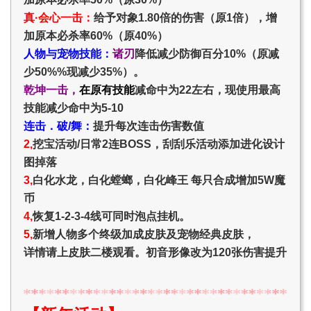
真·会心一击：
给予对象1.80倍的伤害（原1倍），增
加原本必杀率60%（原40%）
人物与宠物技能：
诸刃
降低减少防御百分10%（原减
少50%%现减少35%）。
乾坤一击，
在原有技能
减命中为22左右，现使用最高
技能减少命中为5-10
连击．破/舞：
提升每次连击伤害数值
2,
挖宝活动/日常2连BOSS，刮刮乐活动添加进化设计
图掉落
3,
白化水龙，白化螳螂，白化峰王 每只合成增加5W魔
币
4,
恢复1-2-3-4线可同时泡点挂机。
5,
新增人物多个终级加成皮肤及宠物经典皮肤，
详情请上皮肤二楼观看。初音形像改为120张伤害提升