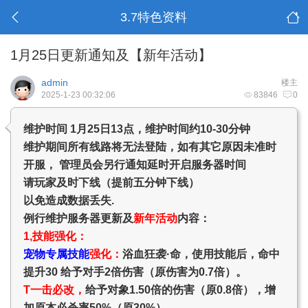
3.7特色资料
1月25日更新通知及【新年活动】
admin
楼主
2025-1-23 00:32:06
83846
0
维护时间 1月25日13点，维护时间约10-30分钟
维护期间所有线路将无法登陆，如有其它原因未准时
开服， 管理员会另行通知延时开启服务器时间
请玩家及时下线（提前五分钟下线）
以免造成数据丢失.
例行维护服务器更新及
新年活动
内容：
1,技能强化：
宠物专属技能
强化
：
浴血狂袭·命，使用技能后，命中
提升30 给予对手2倍伤害（原伤害为0.7倍）。
T一击必改，
给予对象1.50倍的伤害（原0.8倍），增
加原本必杀率50%（原30%）