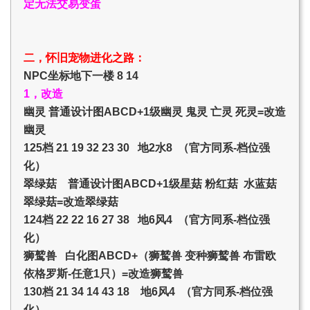
定无法交易变蛋
二，怀旧宠物进化之路：
NPC坐标地下一楼 8 14
1，改造
幽灵 普通设计图ABCD+1级幽灵 鬼灵 亡灵 死灵=改造
幽灵
125档 21 19 32 23 30 地2水8 （官方同系-档位强
化）
翠绿菇 普通设计图ABCD+1级星菇 粉红菇 水蓝菇
翠绿菇=改造翠绿菇
124档 22 22 16 27 38 地6风4 （官方同系-档位强
化）
狮鹫兽 白化图ABCD+（狮鹫兽 变种狮鹫兽 布雷欧
依格罗斯-任意1只）=改造狮鹫兽
130档 21 34 14 43 18 地6风4 （官方同系-档位强
化）