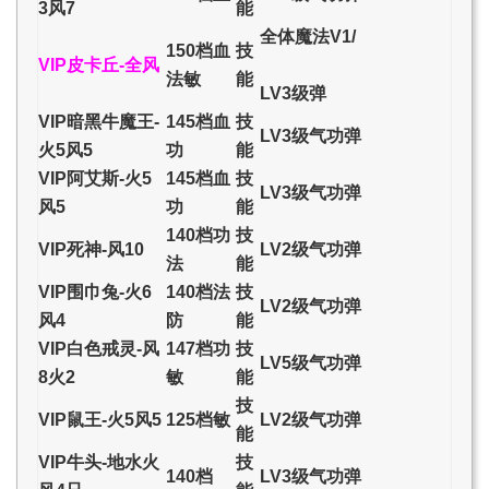
3风7
能
全体魔法V1/
150档血
技
VIP皮卡丘-全风
法敏
能
LV3级弹
VIP暗黑牛魔王-
145档血
技
LV3级气功弹
火5风5
功
能
VIP阿艾斯-火5
145档血
技
LV3级气功弹
风5
功
能
140档功
技
VIP死神-风10
LV2级气功弹
法
能
VIP围巾兔-火6
140档法
技
LV2级气功弹
风4
防
能
VIP白色戒灵-风
147档功
技
LV5级气功弹
8火2
敏
能
技
VIP鼠王-火5风5
125档敏
LV2级气功弹
能
VIP牛头-地水火
技
140档
LV3级气功弹