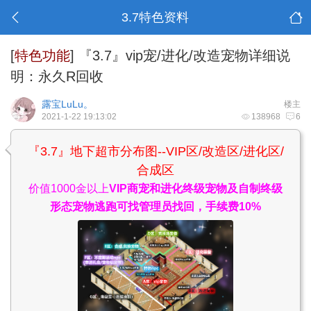
3.7特色资料
[
特色功能
]
『3.7』vip宠/进化/改造宠物详细说
明：永久R回收
露宝LuLu。
楼主
2021-1-22 19:13:02
138968
6
『3.7』地下超市分布图--VIP区/改造区/进化区/
合成区
价值1000金以上
VIP商宠和进化终级宠物及自制终级
形态宠物逃跑可找管理员找回，手续费10%