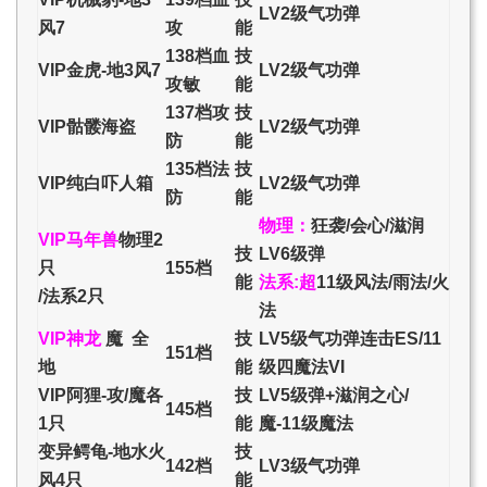
LV2级气功弹
风7
攻
能
138档血
技
VIP金虎-地3风7
LV2级气功弹
攻敏
能
137档攻
技
VIP骷髅海盗
LV2级气功弹
防
能
135档法
技
VIP纯白吓人箱
LV2级气功弹
防
能
物理：
狂袭/会心/
滋润
VIP马年兽
物理
2
技
LV6级弹
只
155档
能
法系:超
11级风法/雨法/火
/法系2只
法
VIP神龙
魔 全
技
LV5级气功弹连击ES/11
151档
地
能
级四魔法VI
VIP阿狸-攻/魔各
技
LV5级弹+滋润之心/
145档
1只
能
魔-11级魔法
变异鳄龟-地水火
技
142档
LV3级气功弹
风4只
能