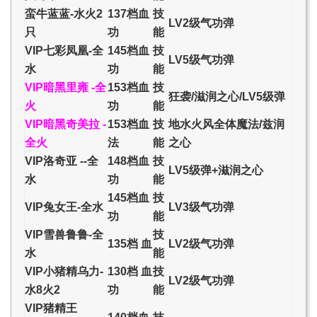
蛮牛蓝蓝-水火2
137档血
技
LV2级气功弹
只
功
能
VIP七彩凤凰-全
145档血
技
LV5级气功弹
水
功
能
VIP暗黑里雍 -全
153档血
技
狂袭/滋润之心/LV5级弹
火
功
能
VIP暗黑奇美拉 -
153档血
技
地水火风全体魔法/兹润
全火
法
能
之心
VIP洛奇亚 --全
148档血
技
LV5级弹+滋润之心
水
功
能
145档血
技
VIP兔女王-全水
LV3级气功弹
功
能
VIP雪兽鲁鲁-全
技
135档 血
LV2级气功弹
水
能
VIP小猪精乌力-
130档 血
技
LV2级气功弹
水8火2
功
能
VIP猪精王