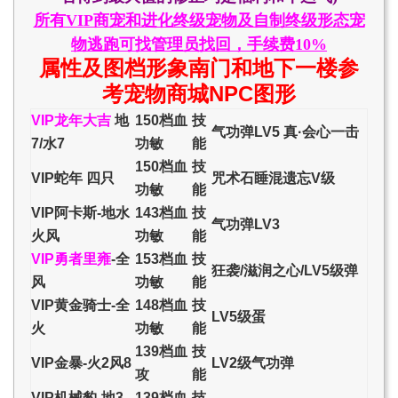
所有VIP商宠和进化终级宠物及自制终级形态宠
物逃跑可找管理员找回，手续费10%
属性及图档形象南门和地下一楼参
考宠物商城NPC图形
VIP龙年大吉
地
150档血
技
气功弹LV5 真·会心一击
7/水7
功敏
能
150档血
技
VIP蛇年 四只
咒术石睡混遗忘V级
功敏
能
VIP阿卡斯-地水
143档血
技
气功弹LV3
火风
功敏
能
VIP勇者里雍
-全
153档血
技
狂袭/滋润之心/LV5级弹
风
功敏
能
VIP黄金骑士-全
148档血
技
LV5级蛋
火
功敏
能
139档血
技
VIP金暴-火2风8
LV2级气功弹
攻
能
VIP机械豹-地3
139档血
技