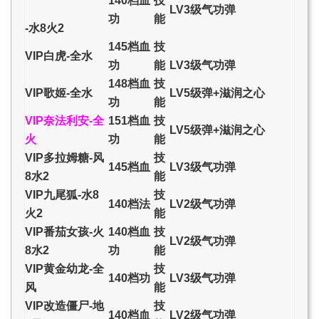
140档血
技
LV3级气功弹
功
能
-水8火2
145档血
技
VIP白虎-全水
功
能
LV3级气功弹
148档血
技
VIP歌姬-全水
LV5级弹+滋润之心
功
能
VIP奈法利安-全
151档血
技
LV5级弹+滋润之心
火
功
能
VIP多拉姆糖-风
技
145档血
LV3级气功弹
8水2
能
VIP九尾狐-水8
技
140档法
LV2级气功弹
火2
能
VIP番茄女孩-火
140档血
技
LV2级气功弹
8水2
功
能
VIP黄金幼龙-全
技
140档功
LV3级气功弹
风
能
VIP改造僵尸-地
技
140档血
LV2级气功弹