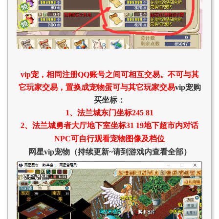
vip宠，相同注册QQ账号之间可相互交易。不可与其
它玩家交易，置换成宠物蛋可与其它玩家交易
vip宠购
买坐标：
1、法兰城东门坐标245 81
2、法兰城勇者大厅地下室坐标31 19地下超市内
对话
NPC可自行观看宠物图像及档位
网星vip宠物（持续更新~请到游戏内查看全部）