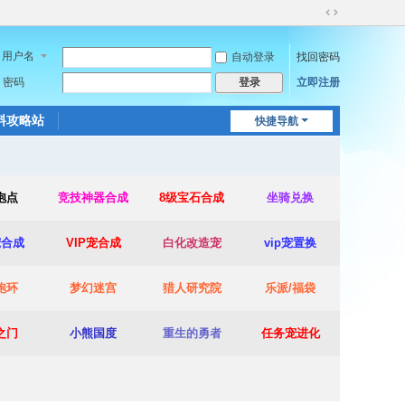
切
换
用户名
自动登录
找回密码
到
宽
密码
立即注册
登录
版
料攻略站
快捷导航
泡点
竞技神器合成
8级宝石合成
坐骑兑换
宠合成
VIP宠合成
白化改造宠
vip宠置换
跑环
梦幻迷宫
猎人研究院
乐派/福袋
之门
小熊国度
重生的勇者
任务宠进化