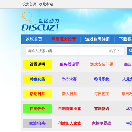
设为首页
收藏本站
论坛首页
网星魔力设置
游戏账号注册
下载客
帖子
设置说明
服务器设置
游戏安装问题
商店
特色功能
5v5pk赛
称号系统
人龙
活动日常
新人日常
每日挖宝
每日2
自制任务
自制首饰图鉴
雪国物语
冰
家族/任务
创建加入家族
家族争霸战
幸