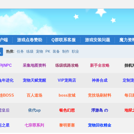
户端
游戏点卷赞助
Q群联系客服
游戏安装问题
魔力资
热搜:
任务
练级
宠物
PK
装备
制作
职业
搜
与NPC
采集地图资料
练级线路攻略
新手全攻略
挂机
索
兔年进化
宠物天赋觉醒
VIP宠商店
神兽合成
定制
连BOSS
百人道场
boss攻城
竞技场
刷材料
每日
雪皇后
依代up
银色幻想
浮游岛 の
地狱
运之星
七宗罪系列
黎明要塞
宠物回收精金